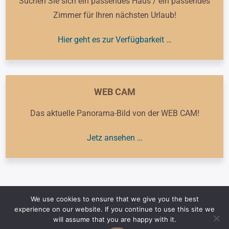
Suchen Sie sich ein passendes Haus / ein passendes
Zimmer für Ihren nächsten Urlaub!
Hier geht es zur Verfügbarkeit …
WEB CAM
Das aktuelle Panorama-Bild von der WEB CAM!
Jetz ansehen …
We use cookies to ensure that we give you the best
experience on our website. If you continue to use this site we
© 2026 Mountain Inn – Chalets – Walchsee – Tirol – Ihre kleinen
will assume that you are happy with it.
Ferienhäuser im Almhütten Stil